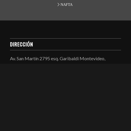
NAFTA
DIRECCIÓN
Av. San Martín 2795 esq. Garibaldi Montevideo,
Uruguay
CONTACTO
Telefax: (598) 2204 4719 / 0707